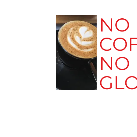
NO
CO
NO
GL